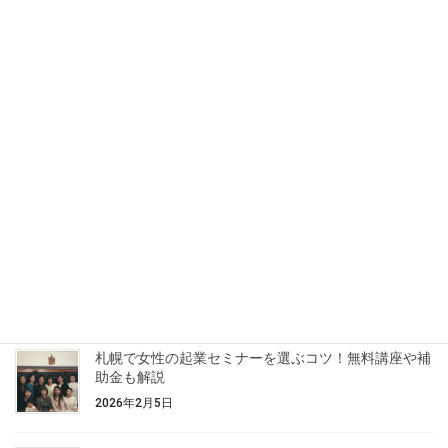
2025年8月2日
運営ブログ
【５】なでしこスクール32期｜
「選ぶことで、動き出す」商品設計と自分軸
のすり合わせ
みなさんこんにちは！なでしこスクールの様子をレポート形式で
お届けしている、なーちゃんです。 過去バックナンバーはこちら↓
＜【１】“私らしく働く”を叶える学びの場 なでしこスクール32
期レポート、始めます！＞ ＜【２】な […]
最近の投稿
札幌で女性の起業セミナーを選ぶコツ！無料講座や補
助金も解説
2026年2月5日